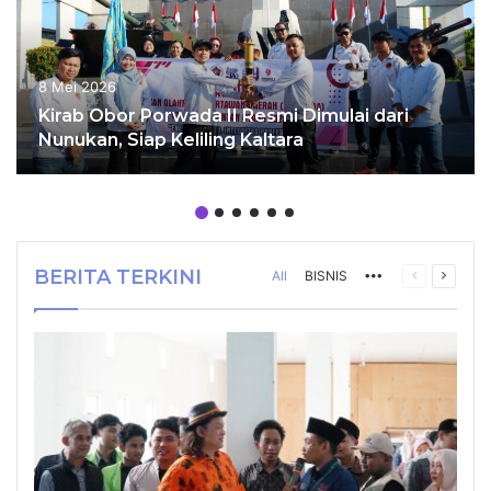
8 Mei 2026
Kirab Obor Porwada II Resmi Dimulai dari
Nunukan, Siap Keliling Kaltara
BERITA TERKINI
All
BISNIS
More
Previous
Next
page
page