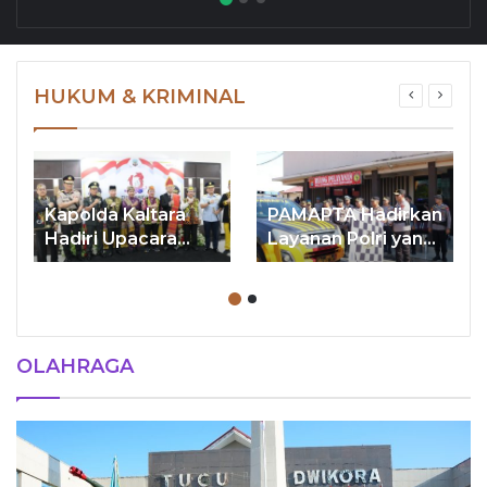
HUKUM & KRIMINAL
Kapolda Kaltara
PAMAPTA Hadirkan
Hadiri Upacara
Layanan Polri yang
Peringatan HUT
Presisi, Cepat,
ke-13 Provinsi
Tanggap dan
Kaltara
Berempati
OLAHRAGA