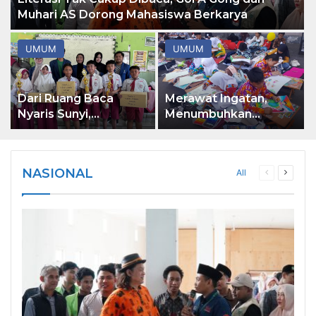
Muhari AS Dorong Mahasiswa Berkarya
UMUM
UMUM
Dari Ruang Baca
Merawat Ingatan,
a
Nyaris Sunyi,
Menumbuhkan
Mahasiswa ITS
Kreativitas: Catatan
Hidupkan Harapan
Hari Anak Nasional
Literasi di Desa
2026
NASIONAL
All
Previous
Next
Bulang
page
page