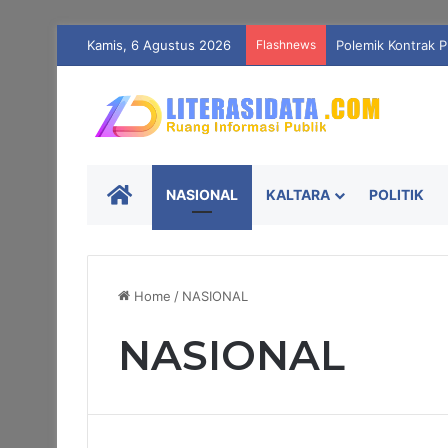
Kamis, 6 Agustus 2026
Flashnews
Dari Ruang Baca N
Literasi Data
NASIONAL
KALTARA
POLITIK
Home
/
NASIONAL
NASIONAL