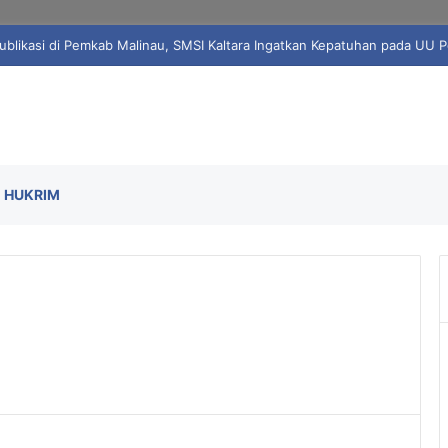
yaris Sunyi, Mahasiswa ITS Hidupkan Harapan Literasi di Desa Bulang
HUKRIM