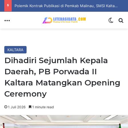
Dari Ruang Baca Nyaris Sunyi, Mahasiswa ITS Hidupkan Harapan Literasi di Desa Bulang
Menu
Switch
Se
KALTARA
Dihadiri Sejumlah Kepala
Daerah, PB Porwada II
Kaltara Matangkan Opening
Ceremony
1 Juli 2026
1 minute read