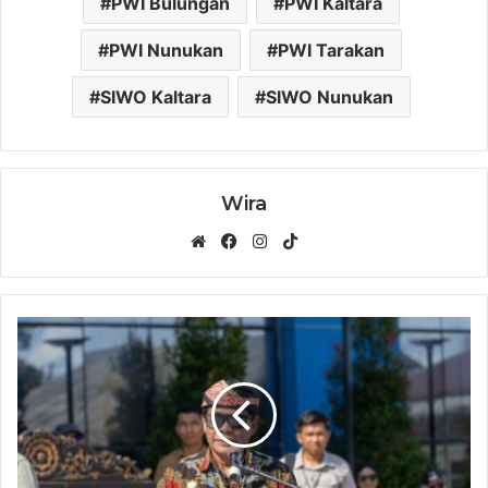
PWI Bulungan
PWI Kaltara
PWI Nunukan
PWI Tarakan
SIWO Kaltara
SIWO Nunukan
Wira
Website
Facebook
Instagram
TikTok