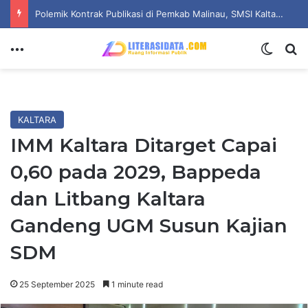
Polemik Kontrak Publikasi di Pemkab Malinau, SMSI Kaltara Ingatkan Kepatuhan pada UU Pers dan Standar Dewan Pers
Menu
Switch
Se
KALTARA
IMM Kaltara Ditarget Capai
0,60 pada 2029, Bappeda
dan Litbang Kaltara
Gandeng UGM Susun Kajian
SDM
25 September 2025
1 minute read