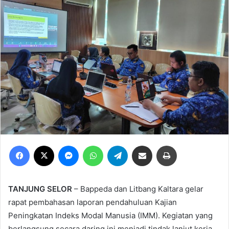
Facebook
X
Messenger
WhatsApp
Telegram
Share via Email
Print
TANJUNG SELOR
– Bappeda dan Litbang Kaltara gelar
rapat pembahasan laporan pendahuluan Kajian
Peningkatan Indeks Modal Manusia (IMM). Kegiatan yang
berlangsung secara daring ini menjadi tindak lanjut kerja