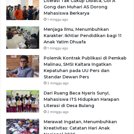
Literasi Tak Cukup Dibaca, Gol A
Gong dan Muhari AS Dorong
Mahasiswa Berkarya
1 minggu ago
Menjaga Ilmu, Menumbuhkan
Karakter: Ikhtiar Pendidikan bagi 11
Anak Yatim Dhuafa
1 minggu ago
Polemik Kontrak Publikasi di Pemkab
Malinau, SMSI Kaltara Ingatkan
Kepatuhan pada UU Pers dan
Standar Dewan Pers
2 minggu ago
Dari Ruang Baca Nyaris Sunyi,
Mahasiswa ITS Hidupkan Harapan
Literasi di Desa Bulang
2 minggu ago
Merawat Ingatan, Menumbuhkan
Kreativitas: Catatan Hari Anak