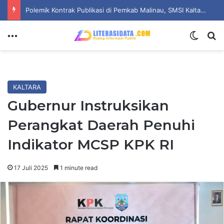
Dari Ruang Baca Nyaris Sunyi, Mahasiswa ITS Hidupkan Harapan Literasi di Desa Bulang
Menu
Switch
Se
KALTARA
Gubernur Instruksikan
Perangkat Daerah Penuhi
Indikator MCSP KPK RI
17 Juli 2025
1 minute read