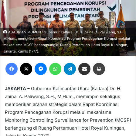
ABADIKAN MOMEN : Gubernur Kaltara, Dr. H. Zainal A. Paliwang, S.H.,
M.Hum., menghadiri Rapat Koordinasi Program Pencegahan Korupsi melalui
mekanisme MCSP berlangsung di Ruang Pertemuan Hotel Royal Kuningan,
Jakarta, Kamis (17/7).
Facebook
X
Messenger
WhatsApp
Telegram
Share via Email
Print
JAKARTA
– Gubernur Kalimantan Utara (Kaltara) Dr. H.
Zainal A. Paliwang, S.H., M.Hum., memimpin sekaligus
memberikan arahan strategis dalam Rapat Koordinasi
Program Pencegahan Korupsi melalui mekanisme
Monitoring Controlling Surveillance for Prevention (MCSP)
berlangsung di Ruang Pertemuan Hotel Royal Kuningan,
Jakarta, Kamis (17/7).