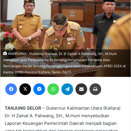
PARIPURNA : Gubernur Kaltara, Dr. H Zainal A Paliwang, SH., M.Hum
mengikuti apat Paripurna ke-21 tentang Persetujuan Bersama atas
Rancangan Perda tentang Pertanggungjawaban Pelaksanaan APBD 2024 di
Kantor DPRD Provinsi Kaltara, Senin (14/7).
Facebook
X
Messenger
WhatsApp
Telegram
Share via Email
Print
TANJUNG SELOR
– Gubernur Kalimantan Utara (Kaltara)
Dr. H Zainal A. Paliwang, SH., M.Hum menyebutkan
Laporan Keuangan Pemerintah Daerah menjadi bagian
yang tak terpisahkan dari laporan pertanggungjawaban