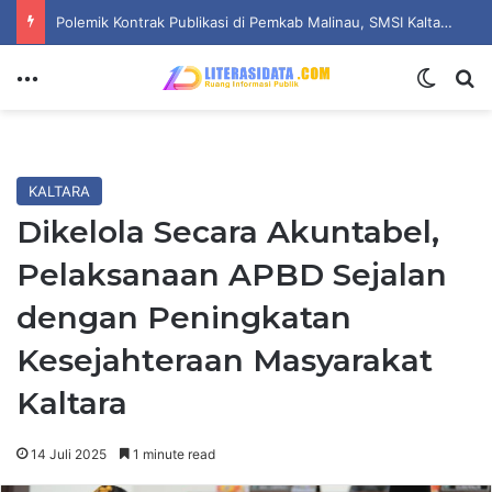
Dari Ruang Baca Nyaris Sunyi, Mahasiswa ITS Hidupkan Harapan Literasi di Desa Bulang
Menu
Switch
Se
KALTARA
Dikelola Secara Akuntabel,
Pelaksanaan APBD Sejalan
dengan Peningkatan
Kesejahteraan Masyarakat
Kaltara
14 Juli 2025
1 minute read