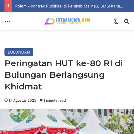
Polemik Kontrak Publikasi di Pemkab Malinau, SMSI Kaltara Ingatkan Kepatuhan pada UU Pers dan Standar Dewan Pers
Menu
Switch
Se
BULUNGAN
Peringatan HUT ke-80 RI di
Bulungan Berlangsung
Khidmat
17 Agustus 2025
1 minute read