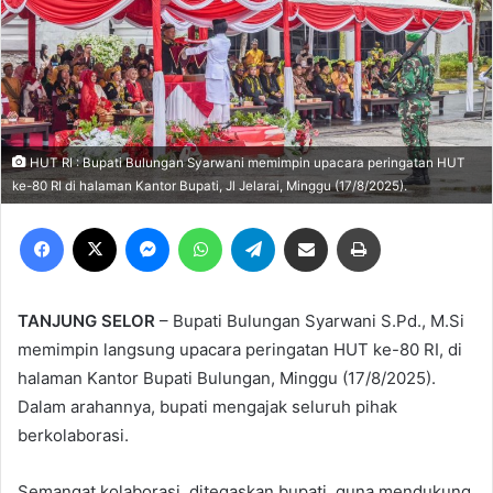
HUT RI : Bupati Bulungan Syarwani memimpin upacara peringatan HUT
ke-80 RI di halaman Kantor Bupati, Jl Jelarai, Minggu (17/8/2025).
Facebook
X
Messenger
WhatsApp
Telegram
Share via Email
Print
TANJUNG SELOR
– Bupati Bulungan Syarwani S.Pd., M.Si
memimpin langsung upacara peringatan HUT ke-80 RI, di
halaman Kantor Bupati Bulungan, Minggu (17/8/2025).
Dalam arahannya, bupati mengajak seluruh pihak
berkolaborasi.
Semangat kolaborasi, ditegaskan bupati, guna mendukung