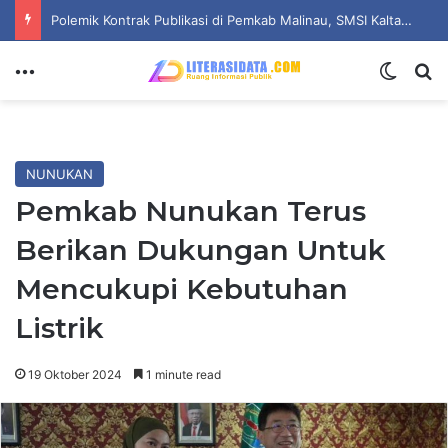
Polemik Kontrak Publikasi di Pemkab Malinau, SMSI Kaltara Ingatkan Kepatuhan pada UU Pers dan Standar Dewan Pers
Menu
Switch
Se
NUNUKAN
Pemkab Nunukan Terus
Berikan Dukungan Untuk
Mencukupi Kebutuhan
Listrik
19 Oktober 2024
1 minute read